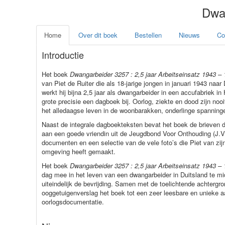
Dwa
Home
Over dit boek
Bestellen
Nieuws
Co
Introductie
Het boek
Dwangarbeider 3257 : 2,5 jaar Arbeitseinsatz 1943 –
van Piet de Ruiter die als 18-jarige jongen in januari 1943 naa
werkt hij bijna 2,5 jaar als dwangarbeider in een accufabriek in
grote precisie een dagboek bij. Oorlog, ziekte en dood zijn nooi
het alledaagse leven in de woonbarakken, onderlinge spannin
Naast de integrale dagboekteksten bevat het boek de brieven die
aan een goede vriendin uit de Jeugdbond Voor Onthouding (J.V.O
documenten en een selectie van de vele foto’s die Piet van 
omgeving heeft gemaakt.
Het boek
Dwangarbeider 3257 : 2,5 jaar Arbeitseinsatz 1943 –
dag mee in het leven van een dwangarbeider in Duitsland te m
uiteindelijk de bevrijding. Samen met de toelichtende achtergro
ooggetuigenverslag het boek tot een zeer leesbare en unieke a
oorlogsdocumentatie.