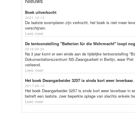
Nieuws
Boek uitverkocht
2021-12-13
De laatste exemplaren zijn verkocht, het boek is niet meer lev
verschijnen.
Lees meer
De tentoonstelling "Batterien für die Wehrmacht" loopt nog
2018-09-24
Na 3 jaar komt er een einde aan de tijdelijke tentoonstelling "B
Dokumentationszentrum NS-Zwangsarbeit in Berlijn, waar Piet 
verleend.
Lees meer
Het boek Dwangarbeider 3257 is sinds kort weer leverbaar.
2017-08-16
Het boek Dwangarbeider 3257 is sinds kort weer leverbaar in e
betreft een laatste, zeer beperkte oplage van slechts enkele ti
Lees meer