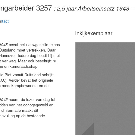
ngarbeider 3257
: 2,5 jaar Arbeitseinsatz 1943 
ntact
Inkijkexemplaar
 1945
bevat het nauwgezette relaas
r Duitsland moet vertrekken. Daar
 Hannover. Iedere dag houdt hij met
t ver weg. Maar ook beschrijft hij
gen en kameraadschap.
 Piet vanuit Duitsland schrijft
.). Verder bevat het originele
zijn medekampbewoners en de
 1945
neemt de lezer van dag tot
idden van het oorlogsgeweld en
ndinformatie maakt dit
anvulling op de bestaande